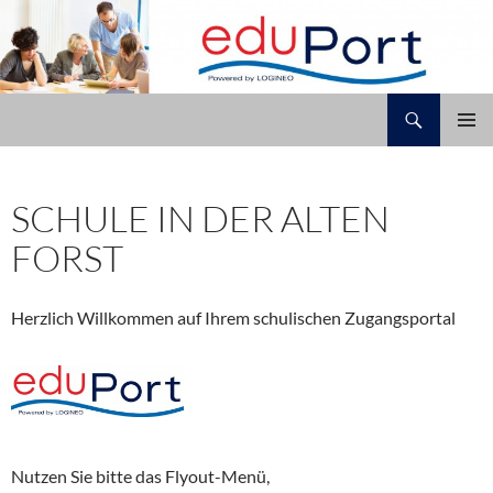
Zum
Inhalt
springen
Suchen
Schule In der Alten Forst
PRIMÄR
MENÜ
SCHULE IN DER ALTEN
FORST
Herzlich Willkommen auf Ihrem schulischen Zugangsportal
Nutzen Sie bitte das Flyout-Menü,